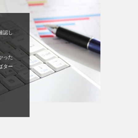
確認し
かった
ばター