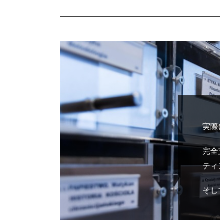
実際
完全
ティ
そし