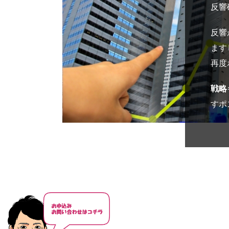
反響
反響
ます
再度
戦略
すポ