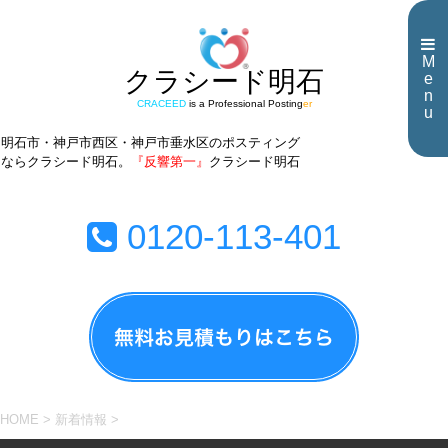
M
クラシード明石
e
n
CRACEED
is a Professional Posting
er
u
明石市・神戸市西区・神戸市垂水区のポスティング
ならクラシード明石。
『反響第一』
クラシード明石
0120-113-401
HOME
>
新着情報
>