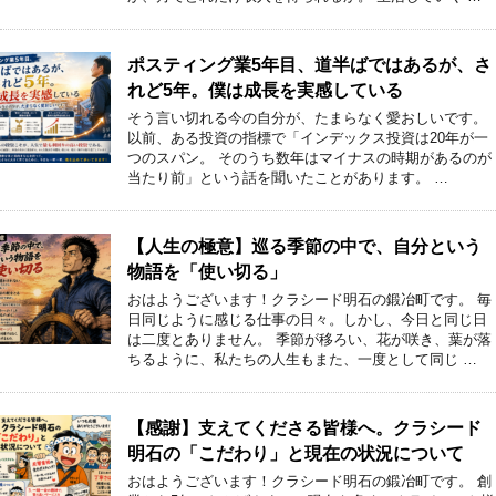
ポスティング業5年目、道半ばではあるが、さ
れど5年。僕は成長を実感している
そう言い切れる今の自分が、たまらなく愛おしいです。
以前、ある投資の指標で「インデックス投資は20年が一
つのスパン。 そのうち数年はマイナスの時期があるのが
当たり前」という話を聞いたことがあります。 …
【人生の極意】巡る季節の中で、自分という
物語を「使い切る」
おはようございます！クラシード明石の鍛冶町です。 毎
日同じように感じる仕事の日々。しかし、今日と同じ日
は二度とありません。 季節が移ろい、花が咲き、葉が落
ちるように、私たちの人生もまた、一度として同じ …
【感謝】支えてくださる皆様へ。クラシード
明石の「こだわり」と現在の状況について
おはようございます！クラシード明石の鍛冶町です。 創