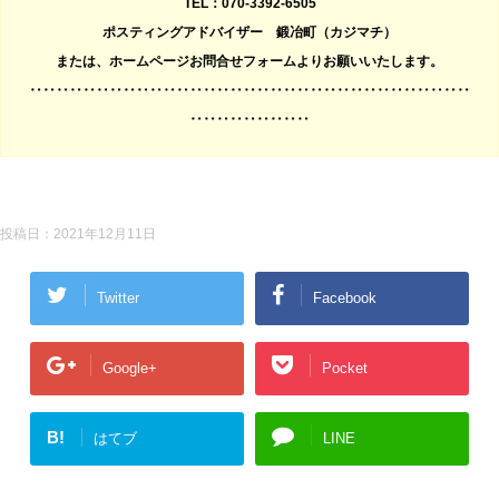
TEL：070-3392-6505
ポスティングアドバイザー 鍛冶町（カジマチ）
または、ホームページお問合せフォームよりお願いいたします。
‥‥‥‥‥‥‥‥‥‥‥‥‥‥‥‥‥‥‥‥‥‥‥‥‥‥‥‥‥‥‥‥‥
‥‥‥‥‥‥‥‥‥
投稿日：
2021年12月11日
Twitter
Facebook
Google+
Pocket
B!
はてブ
LINE