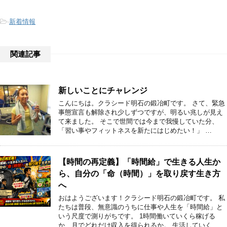
-
新着情報
関連記事
新しいことにチャレンジ
こんにちは。クラシード明石の鍛冶町です。 さて、緊急
事態宣言も解除され少しずつですが、明るい兆しが見え
て来ました。 そこで世間では今まで我慢していた分、
「習い事やフィットネスを新たにはじめたい！」 …
【時間の再定義】「時間給」で生きる人生か
ら、自分の「命（時間）」を取り戻す生き方
へ
おはようございます！クラシード明石の鍛冶町です。 私
たちは普段、無意識のうちに仕事や人生を「時間給」と
いう尺度で測りがちです。 1時間働いていくら稼げる
か、月でどれだけ収入を得られるか。 生活していく …