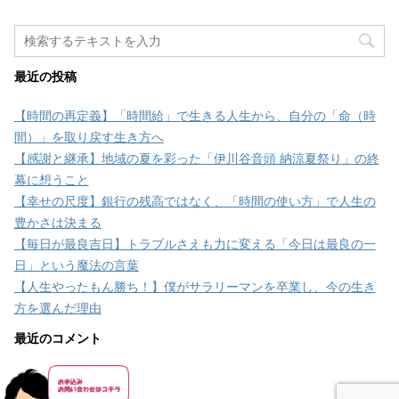
最近の投稿
【時間の再定義】「時間給」で生きる人生から、自分の「命（時
間）」を取り戻す生き方へ
【感謝と継承】地域の夏を彩った「伊川谷音頭 納涼夏祭り」の終
幕に想うこと
【幸せの尺度】銀行の残高ではなく、「時間の使い方」で人生の
豊かさは決まる
【毎日が最良吉日】トラブルさえも力に変える「今日は最良の一
日」という魔法の言葉
【人生やったもん勝ち！】僕がサラリーマンを卒業し、今の生き
方を選んだ理由
最近のコメント