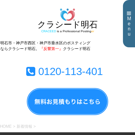
M
クラシード明石
e
n
CRACEED
is a Professional Posting
er
u
明石市・神戸市西区・神戸市垂水区のポスティング
ならクラシード明石。
『反響第一』
クラシード明石
0120-113-401
HOME
>
新着情報
>