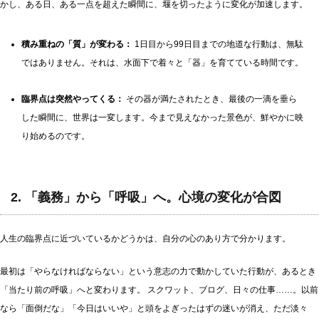
かし、ある日、ある一点を超えた瞬間に、堰を切ったように変化が加速します。
積み重ねの「質」が変わる：
1日目から99日目までの地道な行動は、無駄
ではありません。それは、水面下で着々と「器」を育てている時間です。
臨界点は突然やってくる：
その器が満たされたとき、最後の一滴を垂ら
した瞬間に、世界は一変します。今まで見えなかった景色が、鮮やかに映
り始めるのです。
2. 「義務」から「呼吸」へ。心境の変化が合図
人生の臨界点に近づいているかどうかは、自分の心のあり方で分かります。
最初は「やらなければならない」という意志の力で動かしていた行動が、あるとき
「当たり前の呼吸」へと変わります。 スクワット、ブログ、日々の仕事……。以前
なら「面倒だな」「今日はいいや」と頭をよぎったはずの迷いが消え、ただ淡々