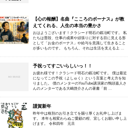
【心の報酬】名曲『こころのボーナス』が教
えてくれる、人生の本当の豊かさ
おはようございます！クラシード明石の鍛冶町です。 私
たちは普段、仕事の成果や頑張りに対する目に見える形
として「お金のボーナス」や給与を意識して生きること
が多いものです。 もちろん、それは生活を支える上 …
予祝ってすごいらしいっ！！
お疲れ様です！クラシード明石の鍛冶町です。 僕は最近
になってこの予祝（よしゅく）という言葉と考え方を知
りました。 僕のメンターのYouTube講演家の鴨頭嘉人さ
んのメンターである大嶋啓介さんの著書「前 …
謹賀新年
昨年中は格別のお引き立てを賜り厚くお礼申し上げま
す。 本年も相変わらぬご愛顧の程、宜しくお願い申し上
げます。 令和四年 元旦