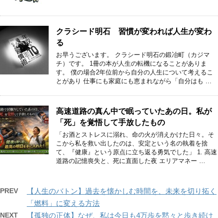
クラシード明石 習慣が変われば人生が変わ
る
お早うございます。 クラシード明石の鍛冶町（カジマ
チ）です。 1冊の本が人生の転機になることがありま
す。 僕の場合2年位前から自分の人生について考えるこ
とがあり 仕事にも家庭にも恵まれながら「自分はも …
高速道路の真ん中で眠っていたあの日。私が
「死」を覚悟して手放したもの
「お酒とストレスに溺れ、命の火が消えかけた日々。そ
こから私を救い出したのは、安定という名の執着を捨
て、『健康』という原点に立ち返る勇気でした」 1. 高速
道路の記憶喪失と、死に直面した夜 エリアマネー …
PREV
【人生のバトン】過去を懐かしむ時間を、未来を切り拓く
「燃料」に変える方法
NEXT
【孤独の正体】なぜ、私は今日も4万歩を黙々と歩き続け