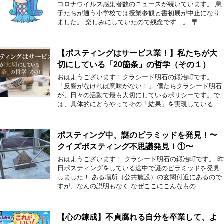
コロナウイルス感染者数のニュースが続いています。 息
子たちが通う小学校では授業参観と書初展が中止になり
ました。 楽しみにしていたので残念です…。 早 …
【ポスティングはサービス業！】私たちが大
切にしている「20箇条」の哲学（その１）
おはようございます！クラシード明石の鍛冶町です。
「反響がなければ意味がない！」 僕たちクラシード明石
が、日々の活動で最も大切にしているポリシーです。で
は、具体的にどうやってその「結果」を実現している …
ポスティング中、謎のピラミッドを発見！〜
クイズポスティング不思議発見！①〜
おはようございます！ クラシード明石の鍛冶町です。 昨
日ポスティングをしている途中で謎のピラミッドを発見
しました！ ある場所（公共施設）の玄関付近にあるので
すが、なんの説明もなく なぜここにこんなもの …
【心の錬成】不貞腐れる自分を卒業して、よ