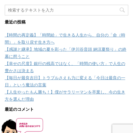
最近の投稿
【時間の再定義】「時間給」で生きる人生から、自分の「命（時
間）」を取り戻す生き方へ
【感謝と継承】地域の夏を彩った「伊川谷音頭 納涼夏祭り」の終
幕に想うこと
【幸せの尺度】銀行の残高ではなく、「時間の使い方」で人生の
豊かさは決まる
【毎日が最良吉日】トラブルさえも力に変える「今日は最良の一
日」という魔法の言葉
【人生やったもん勝ち！】僕がサラリーマンを卒業し、今の生き
方を選んだ理由
最近のコメント