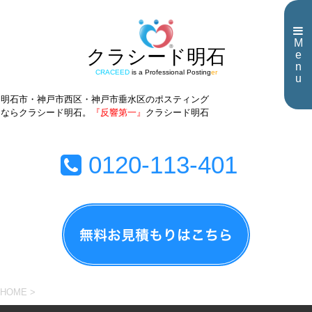
M
クラシード明石
e
n
CRACEED
is a Professional Posting
er
u
明石市・神戸市西区・神戸市垂水区のポスティング
ならクラシード明石。
『反響第一』
クラシード明石
0120-113-401
HOME
>