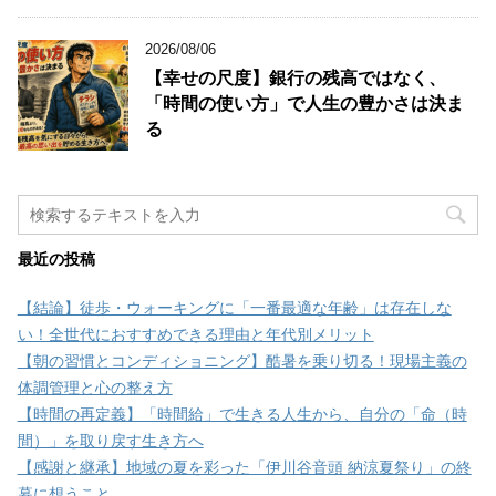
2026/08/06
【幸せの尺度】銀行の残高ではなく、
「時間の使い方」で人生の豊かさは決ま
る
最近の投稿
【結論】徒歩・ウォーキングに「一番最適な年齢」は存在しな
い！全世代におすすめできる理由と年代別メリット
【朝の習慣とコンディショニング】酷暑を乗り切る！現場主義の
体調管理と心の整え方
【時間の再定義】「時間給」で生きる人生から、自分の「命（時
間）」を取り戻す生き方へ
【感謝と継承】地域の夏を彩った「伊川谷音頭 納涼夏祭り」の終
幕に想うこと