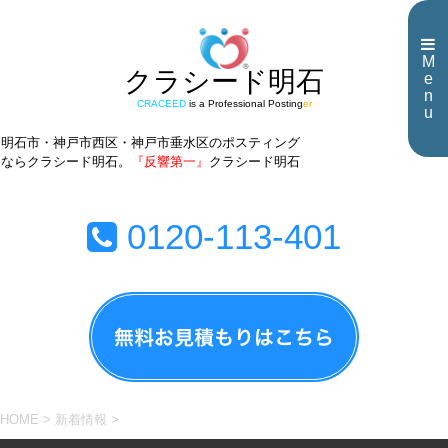
M
クラシード明石
e
n
CRACEED
is a Professional Posting
er
u
明石市・神戸市西区・神戸市垂水区のポスティング
ならクラシード明石。
『反響第一』
クラシード明石
0120-113-401
HOME
>
新着情報
>