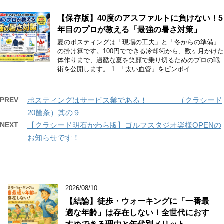
【保存版】40度のアスファルトに負けない！5
年目のプロが教える「最強の暑さ対策」
夏のポスティングは「現場の工夫」と「冬からの準備」
の掛け算です。100円でできる冷却術から、数ヶ月かけた
体作りまで、過酷な夏を笑顔で乗り切るためのプロの戦
術を公開します。 1. 「太い血管」をピンポイ …
PREV
ポスティングはサービス業である！ （クラシード
20箇条）其の９
NEXT
【クラシード明石かわら版】ゴルフスタジオ楽様OPENの
お知らせです！
2026/08/10
【結論】徒歩・ウォーキングに「一番最
適な年齢」は存在しない！全世代におす