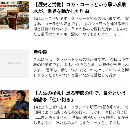
【歴史と労働】コカ・コーラという黒い炭酸
水が、世界を動かした理由
おはようございます！クラシード明石の鍛冶町です。 実
は私、コーラが大好きです。 あのシュワっと弾ける爽快
感と独特の味わいは、日々の歩みで疲れた身体にしみわ
たる最高のエネルギー源の一つでもあります。 そ …
新学期
こんにちは、クラシード明石の鍛冶町です。 今日は小学
校の始業式です。 新しいクラスと新しい担任が発表され
ます。 息子も、優しい先生だといいな〜、〇〇くんと同
じクラスだといいな〜と言いながら登校して行き …
【人生の極意】巡る季節の中で、自分という
物語を「使い切る」
おはようございます！クラシード明石の鍛冶町です。 毎
日同じように感じる仕事の日々。しかし、今日と同じ日
は二度とありません。 季節が移ろい、花が咲き、葉が落
ちるように、私たちの人生もまた、一度として同じ …