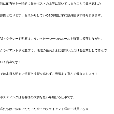
特に配布物を一時的に集合ポストの上等に置いてしまうことで置き忘れの
原因となります。お預かりしている配布物は常に肌身離さず持ち歩きます。
我々クラシード明石はこういった一つ一つのルールを確実に遵守しながら、
クライアントさま並びに、地域の住民さまに信頼いただける企業として歩んで
いく所存です！
では本日も明るい笑顔と挨拶を忘れず、元気よく喜んで働きましょう！
ポスティングはお客様の大切な思いを届ける仕事です。
私たちはご依頼いただいた全てのクライアント様の一社員になり