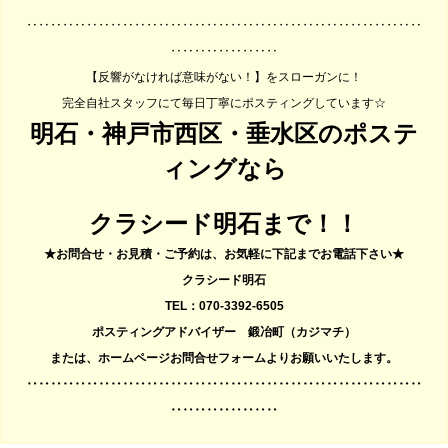
‥‥‥‥‥‥‥‥‥‥‥‥‥‥‥‥‥‥‥‥‥‥‥‥‥‥‥‥‥‥‥‥‥
‥‥‥‥‥‥‥‥‥
【反響がなければ意味がない！】をスローガンに！
完全自社スタッフにて毎日丁寧にポスティングしています☆
明石・神戸市西区・垂水区のポステ
ィングなら
クラシード明石
まで！！
★お問合せ・お見積・ご予約は、お気軽に下記までお電話下さい★
クラシード明石
TEL：070-3392-6505
ポスティングアドバイザー 鍛冶町（カジマチ）
または、ホームページお問合せフォームよりお願いいたします。
‥‥‥‥‥‥‥‥‥‥‥‥‥‥‥‥‥‥‥‥‥‥‥‥‥‥‥‥‥‥‥‥‥
‥‥‥‥‥‥‥‥‥