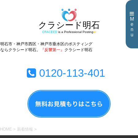
M
クラシード明石
e
n
CRACEED
is a Professional Posting
er
u
明石市・神戸市西区・神戸市垂水区のポスティング
ならクラシード明石。
『反響第一』
クラシード明石
0120-113-401
HOME
>
新着情報
>