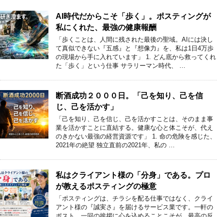
AI時代だからこそ「歩く」。ポスティングが
私にくれた、最強の健康報酬
「歩くことは、人間に残された最後の聖域。AIには決し
て真似できない『五感』と『想像力』を、私は1日4万歩
の現場から手に入れています」 1. どん底から救ってくれ
た「歩く」という仕事 サラリーマン時代、 …
断酒成功２０００日。「己を知り、己を信
じ、己を活かす」
「己を知り、己を信じ、己を活かすことは、そのまま事
業を活かすことに直結する。健康な心と体こそが、代え
のきかない最強の経営資源です」 1. 命の危険を感じた、
2021年の絶望 独立直前の2021年、私の …
私はクライアント様の「分身」である。プロ
が教えるポスティングの極意
「ポスティングは、チラシを配る仕事ではなく、クライ
アント様の『誠実さ』を届けるサービス業です。一軒の
ポスト、一回の挨拶に心を込めることこそが、最高の反