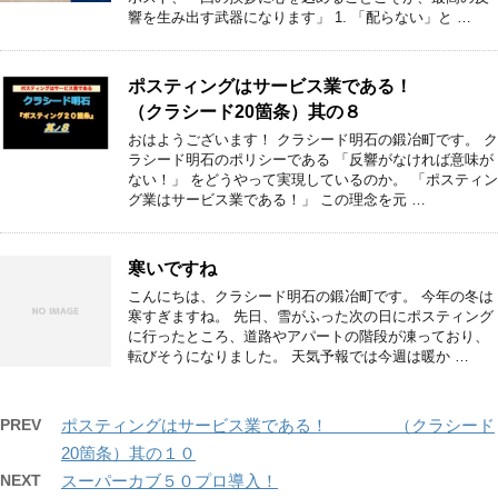
響を生み出す武器になります」 1. 「配らない」と …
ポスティングはサービス業である！
（クラシード20箇条）其の８
おはようございます！ クラシード明石の鍛冶町です。 ク
ラシード明石のポリシーである 「反響がなければ意味が
ない！」 をどうやって実現しているのか。 「ポスティン
グ業はサービス業である！」 この理念を元 …
寒いですね
こんにちは、クラシード明石の鍛冶町です。 今年の冬は
寒すぎますね。 先日、雪がふった次の日にポスティング
に行ったところ、道路やアパートの階段が凍っており、
転びそうになりました。 天気予報では今週は暖か …
PREV
ポスティングはサービス業である！ （クラシード
20箇条）其の１０
NEXT
スーパーカブ５０プロ導入！