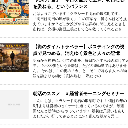
を委ねる」というバランス
おはようございます！クラシード明石の鍛冶町です。
「明日は明日の風が吹く」 この言葉を、皆さんはどう捉
えていますか？どこか投げやりな諦めに聞こえるときも
あれば、究極の楽観主義として心を救ってくれるとき …
【街のタイムトラベラー】ポスティングの視
点で見つめる、消えゆく景色と人々の記憶
明石から神戸にかけての街を、毎日ひたすら歩き続けて5
年。 40,000歩という距離は、ただの運動量ではありませ
ん。 それは、この街の「今」と、そこで暮らす人々の物
語を誰よりも細かく刻み込む、 私だけの …
朝活のススメ ＃経営者モーニングセミナー
こんにちは、クラシード明石の鍛冶町です！ 僕は昨年の
6月より経営者のセミナーに通っているのですが、毎週１
回なんと朝6時からやっています！ 最初は戸惑いもあり
ましたが、行ってみるととにかく皆んな朝から元 …