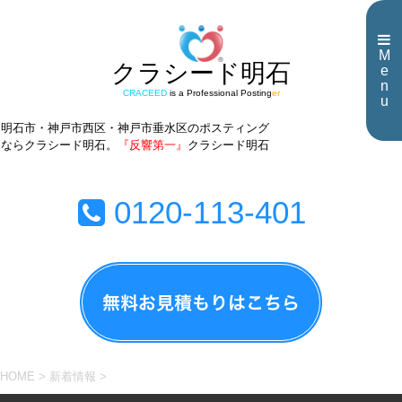
M
クラシード明石
e
n
CRACEED
is a Professional Posting
er
u
明石市・神戸市西区・神戸市垂水区のポスティング
ならクラシード明石。
『反響第一』
クラシード明石
0120-113-401
HOME
>
新着情報
>