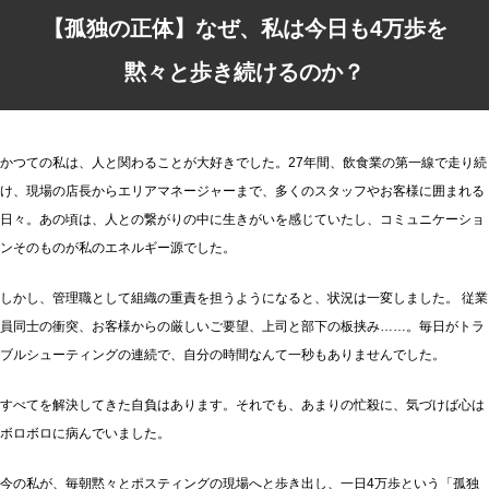
【孤独の正体】なぜ、私は今日も4万歩を
黙々と歩き続けるのか？
かつての私は、人と関わることが大好きでした。27年間、飲食業の第一線で走り続
け、現場の店長からエリアマネージャーまで、多くのスタッフやお客様に囲まれる
日々。あの頃は、人との繋がりの中に生きがいを感じていたし、コミュニケーショ
ンそのものが私のエネルギー源でした。
しかし、管理職として組織の重責を担うようになると、状況は一変しました。 従業
員同士の衝突、お客様からの厳しいご要望、上司と部下の板挟み……。毎日がトラ
ブルシューティングの連続で、自分の時間なんて一秒もありませんでした。
すべてを解決してきた自負はあります。それでも、あまりの忙殺に、気づけば心は
ボロボロに病んでいました。
今の私が、毎朝黙々とポスティングの現場へと歩き出し、一日4万歩という「孤独