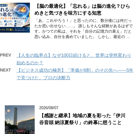
【脳の最適化】「忘れる」は脳の進化？ひら
めきと気づきを味方にする知恵
「あ、これやろう！」と思ったのに、数分後には何だっ
たか思い出せない……。 誰しもそんな経験があるはずで
す。かつての私は、それを「自分の記憶力の衰え」だと
思い込み、自分を責めていました。 しかし、最近の …
PREV
【人生の臨界点】なぜ100日続けると、世界は突然変わり
始めるのか？
NEXT
【ビジネス成功の極意】「準備が8割」のその先へ――5年
で見つけた、プロの決断力
2026/08/07
【感謝と継承】地域の夏を彩った「伊川
谷音頭 納涼夏祭り」の終幕に想うこと