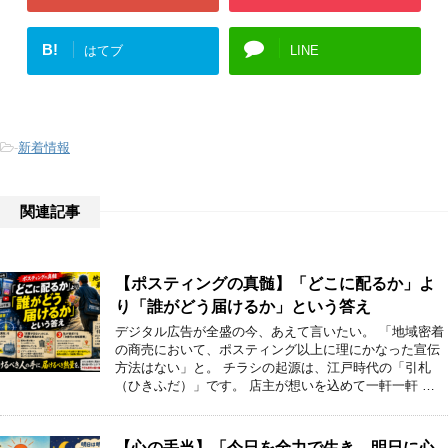
B!
はてブ
LINE
-
新着情報
関連記事
【ポスティングの真髄】「どこに配るか」よ
り「誰がどう届けるか」という答え
デジタル広告が全盛の今、あえて言いたい。 「地域密着
の商売において、ポスティング以上に理にかなった宣伝
方法はない」と。 チラシの起源は、江戸時代の「引札
（ひきふだ）」です。 店主が想いを込めて一軒一軒 …
【心の手当】「今日を全力で生き、明日に心