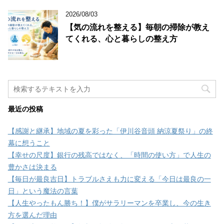
2026/08/03
【気の流れを整える】毎朝の掃除が教え
てくれる、心と暮らしの整え方
最近の投稿
【感謝と継承】地域の夏を彩った「伊川谷音頭 納涼夏祭り」の終
幕に想うこと
【幸せの尺度】銀行の残高ではなく、「時間の使い方」で人生の
豊かさは決まる
【毎日が最良吉日】トラブルさえも力に変える「今日は最良の一
日」という魔法の言葉
【人生やったもん勝ち！】僕がサラリーマンを卒業し、今の生き
方を選んだ理由