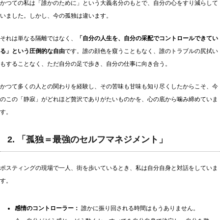
かつての私は「誰かのために」という大義名分のもとで、自分の心をすり減らして
いました。しかし、今の孤独は違います。
それは単なる隔離ではなく、
「自分の人生を、自分の采配でコントロールできてい
る」という圧倒的な自由
です。誰の顔色を窺うこともなく、誰のトラブルの尻拭い
もすることなく、ただ自分の足で歩き、自分の仕事に向き合う。
かつて多くの人との関わりを経験し、その苦味も甘味も知り尽くしたからこそ、今
のこの「静寂」がどれほど贅沢でありがたいものかを、心の底から噛み締めていま
す。
2. 「孤独＝最強のセルフマネジメント」
ポスティングの現場で一人、街を歩いているとき、私は自分自身と対話をしていま
す。
感情のコントローラー：
誰かに振り回される時間はもうありません。