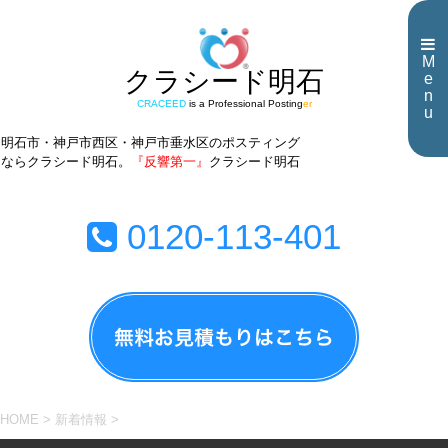
M
クラシード明石
e
n
CRACEED
is a Professional Posting
er
u
明石市・神戸市西区・神戸市垂水区のポスティング
ならクラシード明石。
『反響第一』
クラシード明石
0120-113-401
HOME
>
新着情報
>