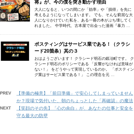
将』が、今の僕を突き動かす理由
大人になると、いつの間にか「効率」や「損得」を先に
考えるようになってしまいます。 でも、そんな窮屈な大
人になりかけていた私を、ある一冊の本がぶち壊してく
れました。 中学時代、古本屋で出会った漫画『暴力 …
ポスティングはサービス業である！（クラシ
ード20箇条）其の３
おはようございます！ クラシード明石の鍛冶町です。 ク
ラシード明石のポリシーである 「反響がなければ意味が
ない！」 をどうやって実現しているのか。 「ポスティン
グ業はサービス業である！」 この理念を元 …
PREV
【準備の極意】「前日準備」で安心してしまっていません
か？現場で気付いた、朝のちょっとした「再確認」の魔法
NEXT
【笑顔のその先】「心の余白」が、あなたの仕事と安全を
守る最大の防壁