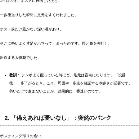
1年目の冬、ポストに投函したあと、
一歩後退りした瞬間に足元をすくわれました。
ポスト前だけ蓋がない深い溝があり、
そこに勢いよく片足がハマってしまったのです。脛と膝を強打し、
出血する大怪我でした。
教訓：
テンポよく配っている時ほど、足元は盲点になります。「投函
後、一歩下がるとき」こそ、周囲や一歩先を確認する冷静さが必要です。
勢いだけで進まないことが、結果的に一番速いのです。
2. 「備えあれば憂いなし」：突然のパンク
ポスティング帰りの途中、