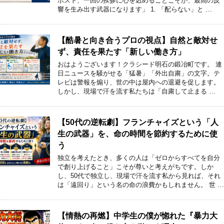
ポスト、一回の挨拶に心を込めることこそが、最高の反
響を生み出す武器になります」 1. 「配らない」と …
【酷暑と向き合うプロの視点】自然と敵対せ
ず、責任を果たす「新しい働き方」
おはようございます！クラシード明石の鍛冶町です。 連
日ニュースを騒がせる「猛暑」「外出自粛」の文字。テ
レビは警報を煽り、世の中は屋内への退避を促します。
しかし、現場で汗を流す私たちは「自粛して止まる …
【50代の逆転劇】フランチャイズという「人
生の武器」を、命の時間を節約するために使
う
独立を考えたとき、多くの人は「ゼロからすべてを自分
で創り上げること」こそが尊いと考えがちです。しか
し、50代で独立し、現場で汗を流す私から見れば、それ
は「遠回り」という名の命の浪費かもしれません。 世 …
【情熱の再燃】中学生の僕が惚れた『暴力大