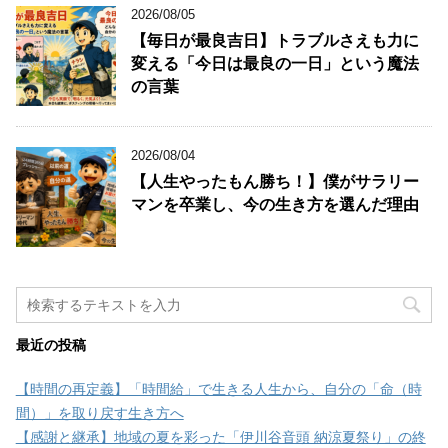
2026/08/05
【毎日が最良吉日】トラブルさえも力に
変える「今日は最良の一日」という魔法
の言葉
2026/08/04
【人生やったもん勝ち！】僕がサラリー
マンを卒業し、今の生き方を選んだ理由
最近の投稿
【時間の再定義】「時間給」で生きる人生から、自分の「命（時
間）」を取り戻す生き方へ
【感謝と継承】地域の夏を彩った「伊川谷音頭 納涼夏祭り」の終