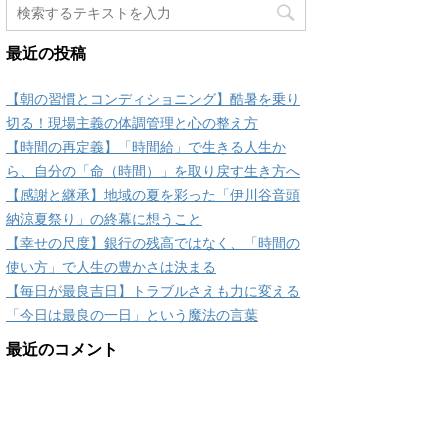
最近の投稿
【朝の習慣とコンディショニング】酷暑を乗り
切る！現場主義の体調管理と心の整え方
【時間の再定義】「時間給」で生きる人生か
ら、自分の「命（時間）」を取り戻す生き方へ
【感謝と継承】地域の夏を彩った「伊川谷音頭
納涼夏祭り」の終幕に想うこと
【幸せの尺度】銀行の残高ではなく、「時間の
使い方」で人生の豊かさは決まる
【毎日が最良吉日】トラブルさえも力に変える
「今日は最良の一日」という魔法の言葉
最近のコメント