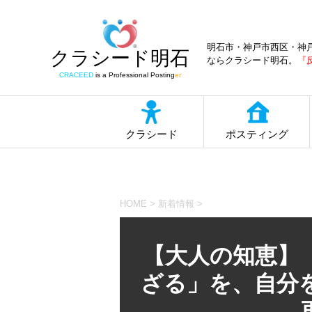
明石市・神戸市西区・神
クラシード明石
ならクラシード明石。
『
CRACEED
is a Professional Posting
er
クラシード
ポスティング
HOME
>
新着情報
>
【大人の知恵】
ざる」を、自分