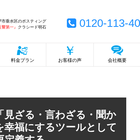
0120-113-4
戸市垂水区のポスティング
反響第一』
クラシード明石
料金プラン
お客様の声
会社概要
「見ざる・言わざる・聞か
を幸福にするツールとして
再定義する