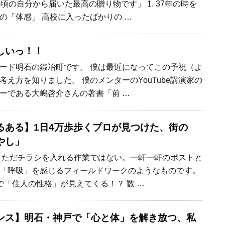
頃の自分から届いた最高の贈り物です」 1. 37年の時を
の「体感」 高校に入ったばかりの …
しいっ！！
ード明石の鍛冶町です。 僕は最近になってこの予祝（よ
え方を知りました。 僕のメンターのYouTube講演家の
ーである大嶋啓介さんの著書「前 …
るある】1日4万歩歩くプロが見つけた、街の
やし」
、ただチラシを入れる作業ではない。一軒一軒のポストと
「呼吸」を感じるフィールドワークのようなものです。
で「住人の性格」が見えてくる！？ 数 …
ンス】明石・神戸で「心と体」を解き放つ、私