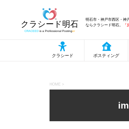
明石市・神戸市西区・神
クラシード明石
ならクラシード明石。
『
CRACEED
is a Professional Posting
er
クラシード
ポスティング
HOME
>
im