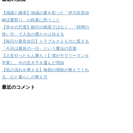
【感謝と継承】地域の夏を彩った「伊川谷音頭
納涼夏祭り」の終幕に想うこと
【幸せの尺度】銀行の残高ではなく、「時間の
使い方」で人生の豊かさは決まる
【毎日が最良吉日】トラブルさえも力に変える
「今日は最良の一日」という魔法の言葉
【人生やったもん勝ち！】僕がサラリーマンを
卒業し、今の生き方を選んだ理由
【気の流れを整える】毎朝の掃除が教えてくれ
る、心と暮らしの整え方
最近のコメント