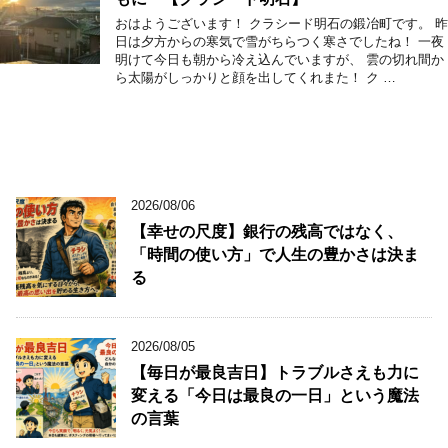
おはようございます！ クラシード明石の鍛冶町です。 昨
日は夕方からの寒気で雪がちらつく寒さでしたね！ 一夜
明けて今日も朝から冷え込んでいますが、 雲の切れ間か
ら太陽がしっかりと顔を出してくれまた！ ク …
2026/08/06
【幸せの尺度】銀行の残高ではなく、
「時間の使い方」で人生の豊かさは決ま
る
2026/08/05
【毎日が最良吉日】トラブルさえも力に
変える「今日は最良の一日」という魔法
の言葉