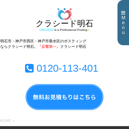
M
クラシード明石
e
n
CRACEED
is a Professional Posting
er
u
明石市・神戸市西区・神戸市垂水区のポスティング
ならクラシード明石。
『反響第一』
クラシード明石
0120-113-401
HOME
>