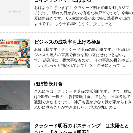
コインランドリーにはまる
おはようございます！ クラシード明石の鍛冶町(カジマ
チ)です。 晴れの日が多いで有名な神戸市ですが、今年の
夏は雨続きです。 6人家族の我が家は毎日洗濯物が山の
ようです。 もう干す場所もなく、少ししっと …
ビジネスの成功率を上げる極意
お疲れ様です！クラシード明石の鍛冶町です。 今日はビ
ジネスの達人の言葉で自分を奮い立たせたいと思いま
す。 起業時に一番大事なものが、 その事業の目的やビジ
ョンがしっかり描かれていて且つ、 自分にとって …
ほぼ皆既月食
こんにちは、クラシード明石の鍛冶町です。 さて、昨日
は140年に一度の「ほぼ皆既月食」でした。 日本各地で
観測できたようです。 神戸も雲が少なく我が家からもき
れいに見ることができました。 地球が丸いの …
クラシード明石のポスティング は太陽とと
もに 【クラシード明石】