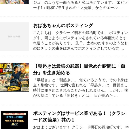
ジュ」のような一面もあると私は考えています。 エピソ
ード1：昭和17年生まれの「大先輩」からのエール …
おばあちゃんのポスティング
こんにちは、クラシード明石の鍛冶町です。 ポスティン
グ中、同じようにポスティンをされている年配の方とす
れ違うことがあります。 先日、太めのたすきのようなも
のにチラシの束をはさんでポスティングしている方 …
【朝起きは最強の武器】目覚めた瞬間に「自
分」を生き始める
「早起き」と「朝起き」。 似ているようで、その中身は
全く別物です。 世間で言われる「早起き」は、目覚まし
時計に叩き起こされることかもしれません。 しかし、僕
が大切にしている「朝起き」とは、 目が覚めた …
ポスティングはサービス業である！（クラシ
ード20箇条）其の１
おはようございます！ クラシード明石の鍛冶町です。 本