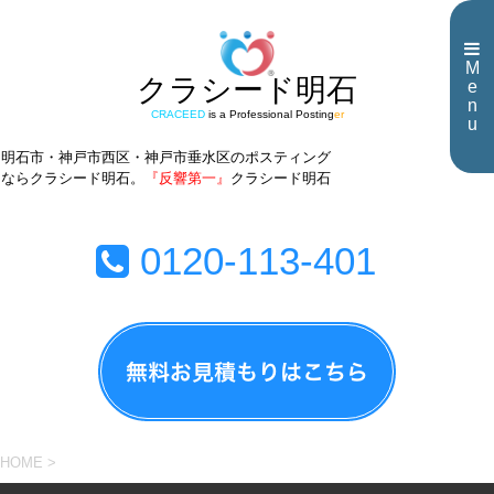
M
クラシード明石
e
n
CRACEED
is a Professional Posting
er
u
明石市・神戸市西区・神戸市垂水区のポスティング
ならクラシード明石。
『反響第一』
クラシード明石
0120-113-401
HOME
>