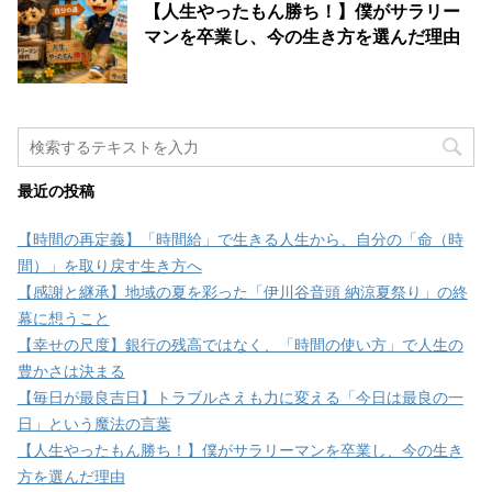
【人生やったもん勝ち！】僕がサラリー
マンを卒業し、今の生き方を選んだ理由
最近の投稿
【時間の再定義】「時間給」で生きる人生から、自分の「命（時
間）」を取り戻す生き方へ
【感謝と継承】地域の夏を彩った「伊川谷音頭 納涼夏祭り」の終
幕に想うこと
【幸せの尺度】銀行の残高ではなく、「時間の使い方」で人生の
豊かさは決まる
【毎日が最良吉日】トラブルさえも力に変える「今日は最良の一
日」という魔法の言葉
【人生やったもん勝ち！】僕がサラリーマンを卒業し、今の生き
方を選んだ理由