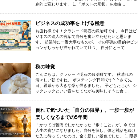
劇的に変わります」 1. 「ポストの形状」を攻略 …
ビジネスの成功率を上げる極意
お疲れ様です！クラシード明石の鍛冶町です。 今日はビ
ジネスの達人の言葉で自分を奮い立たせたいと思いま
す。 起業時に一番大事なものが、 その事業の目的やビジ
ョンがしっかり描かれていて且つ、 自分にとって …
秋の味覚
こんにちは。クラシード明石の鍛冶町です。 秋晴れの
清々しい朝ですね。 ポスティング日和です^_^ さて先
日、親戚から大きな梨が届きました。 子どもたちが、シ
ャクシャクといい音をたてながら美味しそうに食 …
倒れて気づいた「自分の限界」。一歩一歩が
楽しくなるまでの5年間
「かつては苦痛でしかなかった『歩くこと』が、今では
人生の喜びになりました。自分を律し、体と対話を続け
た先に待っていたのは、全く新しい景色でした」 1. 限界