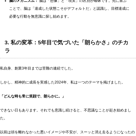
脳のメカニズム：
脳は「想像」と「現実」の区別が曖昧です。先に喜ぶ
ことで、脳は「達成した状態こそがデフォルトだ」と認識し、目標達成に
必要な行動を無意識に探し始めます。
3. 私の変革：5年目で気づいた「朗らかさ」のチカ
ラ
私自身、創業3年目までは苦難の連続でした。
しかし、精神的に成長を実感した2024年、私は一つのテーマを掲げました。
「どんな時も常に笑顔で、朗らかに。」
できない日もあります。それでも意識し続けると、不思議なことが起き始めまし
た。
以前は頭を離れなかった悪いイメージや不安が、スーッと消え去るようになったの