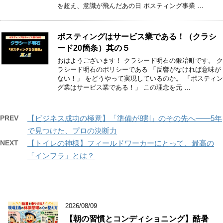
を超え、意識が飛んだあの日 ポスティング事業 …
ポスティングはサービス業である！（クラシ
ード20箇条）其の５
おはようございます！ クラシード明石の鍛冶町です。 ク
ラシード明石のポリシーである 「反響がなければ意味が
ない！」 をどうやって実現しているのか。 「ポスティン
グ業はサービス業である！」 この理念を元 …
PREV
【ビジネス成功の極意】「準備が8割」のその先へ――5年
で見つけた、プロの決断力
NEXT
【トイレの神様】フィールドワーカーにとって、最高の
「インフラ」とは？
2026/08/09
【朝の習慣とコンディショニング】酷暑