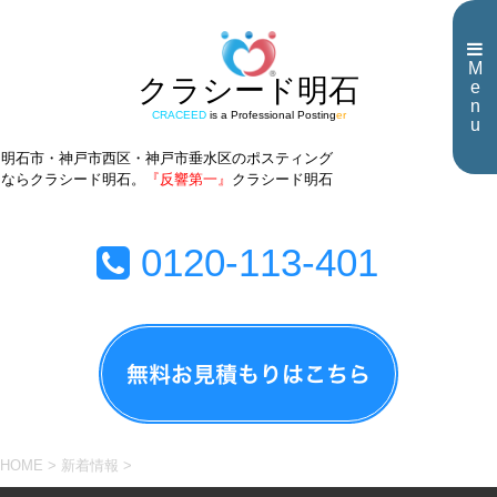
M
クラシード明石
e
n
CRACEED
is a Professional Posting
er
u
明石市・神戸市西区・神戸市垂水区のポスティング
ならクラシード明石。
『反響第一』
クラシード明石
0120-113-401
HOME
>
新着情報
>