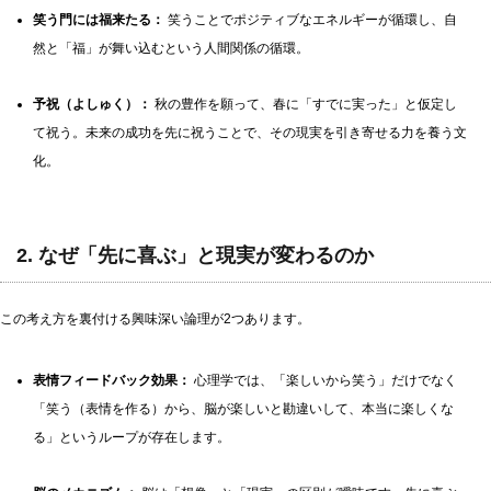
笑う門には福来たる：
笑うことでポジティブなエネルギーが循環し、自
然と「福」が舞い込むという人間関係の循環。
予祝（よしゅく）：
秋の豊作を願って、春に「すでに実った」と仮定し
て祝う。未来の成功を先に祝うことで、その現実を引き寄せる力を養う文
化。
2. なぜ「先に喜ぶ」と現実が変わるのか
この考え方を裏付ける興味深い論理が2つあります。
表情フィードバック効果：
心理学では、「楽しいから笑う」だけでなく
「笑う（表情を作る）から、脳が楽しいと勘違いして、本当に楽しくな
る」というループが存在します。