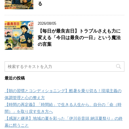
る
2026/08/05
【毎日が最良吉日】トラブルさえも力に
変える「今日は最良の一日」という魔法
の言葉
最近の投稿
【朝の習慣とコンディショニング】酷暑を乗り切る！現場主義の
体調管理と心の整え方
【時間の再定義】「時間給」で生きる人生から、自分の「命（時
間）」を取り戻す生き方へ
【感謝と継承】地域の夏を彩った「伊川谷音頭 納涼夏祭り」の終
幕に想うこと