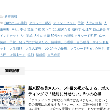
-
新着情報
-
50代からの挑戦
,
クラシード明石
,
マインドセット
,
予祝
,
人生の逆転
,
人
生戦略
,
幸せ
,
幸せ 笑顔 予祝 笑う門には福来たる 脳科学 心理学 自己成長 マ
インドセット 人生戦略 人生の逆転 50代からの挑戦 クラシード明石
,
幸せ、
笑顔、予祝、笑う門には福来たる、脳科学、心理学、自己成長、マインドセ
ット、人生戦略、人生の逆転、50代からの挑戦、クラシード明石
,
心理学
,
笑
う門には福来たる
,
笑顔
,
脳科学
,
自己成長
関連記事
新米配布員さんへ。5年目の私が伝える、ポス
ティングで「絶対に外せない」5つの心得
「ポスティングは単なる作業ではありません。街という
名の職場にお邪魔する『マナー』と、広告を届ける『プ
ロの責任』。この2つを意識するだけで、あなたの配布は